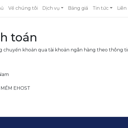
hủ
Về chúng tôi
Dịch vụ
Bảng giá
Tin tức
Liên
h toán
ng chuyển khoản qua tài khoản ngân hàng theo thông ti
 Nam
N MỀM EHOST