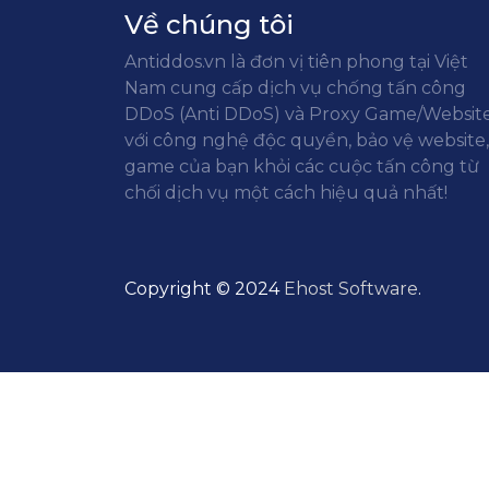
Về chúng tôi
Antiddos.vn là đơn vị tiên phong tại Việt
Nam cung cấp dịch vụ chống tấn công
DDoS (Anti DDoS) và Proxy Game/Websit
với công nghệ độc quyền, bảo vệ website,
game của bạn khỏi các cuộc tấn công từ
chối dịch vụ một cách hiệu quả nhất!
Copyright © 2024
Ehost Software
.