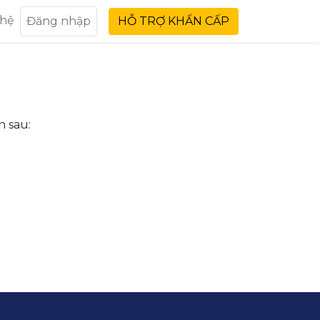
 hệ
Đăng nhập
HỖ TRỢ KHẨN CẤP
n sau: