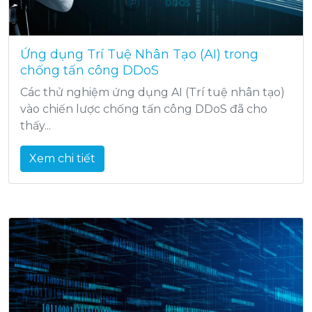
Ứng dụng Trí Tuệ Nhân Tạo (AI) trong
chống tấn công DDoS
Các thử nghiệm ứng dụng AI (Trí tuệ nhân tạo)
vào chiến lược chống tấn công DDoS đã cho
thấy...
Xem chi tiết