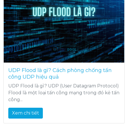
UDP Flood là gì? Cách phòng chống tấn
công UDP hiệu quả
UDP Flood là gì? UDP (User Datagram Protocol)
Flood là một loại tấn công mạng trong đó kẻ tấn
công...
Xem chi tiết