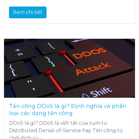
Xem chi tiết
Tấn công DDoS là gì? Định nghĩa và phân
loại các dạng tấn công
DDoS là gì? DDoS là viết tắt của cụm từ
Distributed Denial-of-Service hay Tấn công từ
chối dịch vụ -...